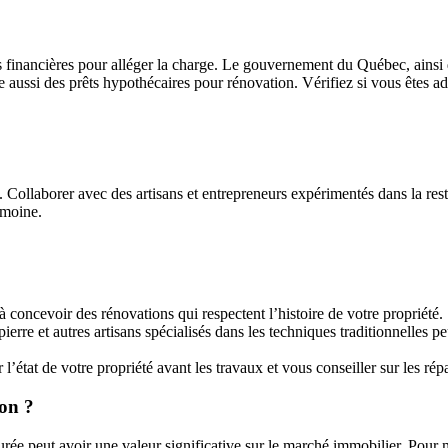
es financières pour alléger la charge. Le gouvernement du Québec, ains
e aussi des prêts hypothécaires pour rénovation. Vérifiez si vous êtes a
Collaborer avec des artisans et entrepreneurs expérimentés dans la resta
imoine.
à concevoir des rénovations qui respectent l’histoire de votre propriété.
 pierre et autres artisans spécialisés dans les techniques traditionnelles p
 l’état de votre propriété avant les travaux et vous conseiller sur les rép
son ?
urée peut avoir une valeur significative sur le marché immobilier. Pour 