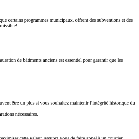
i que certains programmes municipaux, offrent des subventions et des
dmissible!
uration de bâtiments anciens est essentiel pour garantir que les
euvent être un plus si vous souhaitez maintenir l’intégrité historique du
arations nécessaires.
maximiser cette valeur, assurez-vous de faire appel à un courtier