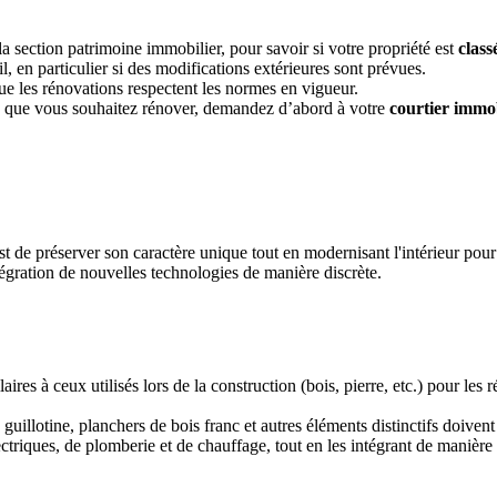
la section patrimoine immobilier, pour savoir si votre propriété est
class
, en particulier si des modifications extérieures sont prévues.
e les rénovations respectent les normes en vigueur.
e que vous souhaitez rénover, demandez d’abord à votre
courtier immob
est de préserver son caractère unique tout en modernisant l'intérieur pou
égration de nouvelles technologies de manière discrète.
aires à ceux utilisés lors de la construction (bois, pierre, etc.) pour les r
guillotine, planchers de bois franc et autres éléments distinctifs doivent
triques, de plomberie et de chauffage, tout en les intégrant de manière 